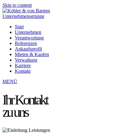
Skip to content
Start
Unternehmen
Verantwortung
Referenzen
Ankaufsprofil
Mieten & Kaufen
Verwaltung
Karriere
Kontakt
Open
Close
MENÜ
mobile
mobile
menu
menu
Ihr Kontakt
zu uns