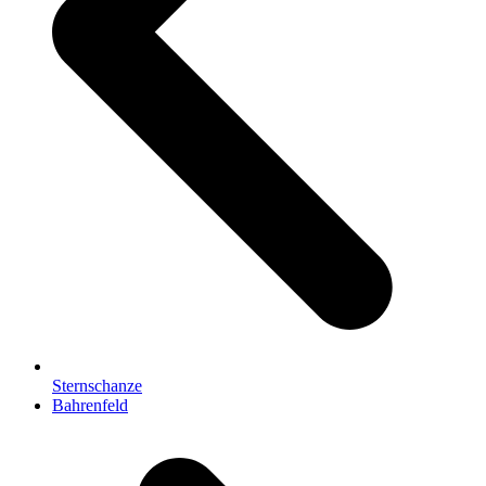
Sternschanze
Nächster
Bahrenfeld
Beitrag: