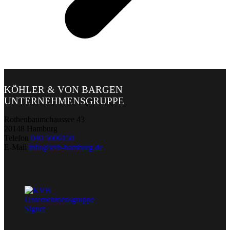
KÖHLER & VON BARGEN
UNTERNEHMENSGRUPPE
Rothenbaumchaussee 43
20148 Hamburg
Telefon
040 5606150
E-Mail
info@kvb-hamburg.de