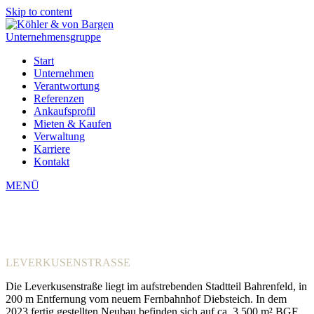
Skip to content
Start
Unternehmen
Verantwortung
Referenzen
Ankaufsprofil
Mieten & Kaufen
Verwaltung
Karriere
Kontakt
Open
Close
MENÜ
mobile
mobile
menu
menu
BAHRENFELD
LEVERKUSENSTRASSE
Die Leverkusenstraße liegt im aufstrebenden Stadtteil Bahrenfeld, in
200 m Entfernung vom neuem Fernbahnhof Diebsteich. In dem
2023 fertig gestellten Neubau befinden sich auf ca. 3.500 m² BGF